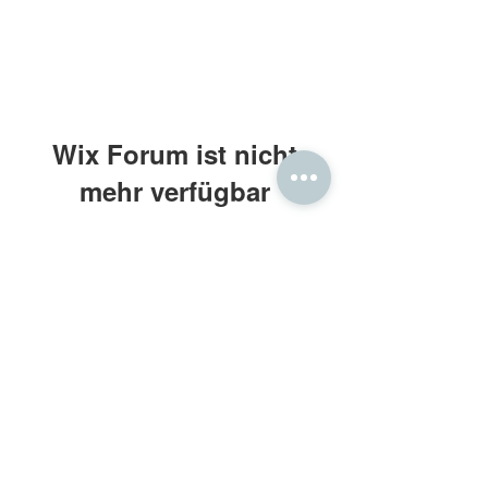
Wix Forum ist nicht
mehr verfügbar
Diese Anwendung wurde eingestellt.
Wenn Sie eine Community-App
benötigen, verwenden Sie Wix Groups.
Frau Holle® Daunenbettdecken
Kontakt: beratung@frauholle.com
Impressum
•
Datenschutz
•
AGB
Retouren
•
Widerruf
•
Bewertung