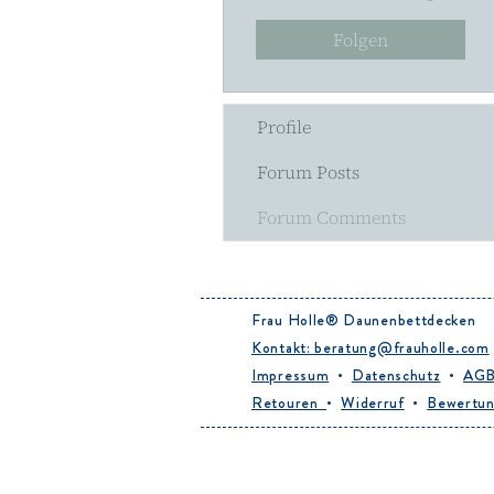
Folgen
Profile
Forum Posts
Forum Comments
Frau Holle® Daunenbettdecken
Kontakt: beratung@frauholle.com
Impressum
•
Datenschutz
•
AG
Retouren
•
Widerruf
•
Bewertu