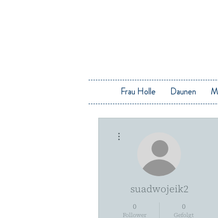
Frau Holle
Daunen
M
Weitere Optionen
suadwojeik2
0
0
Follower
Gefolgt