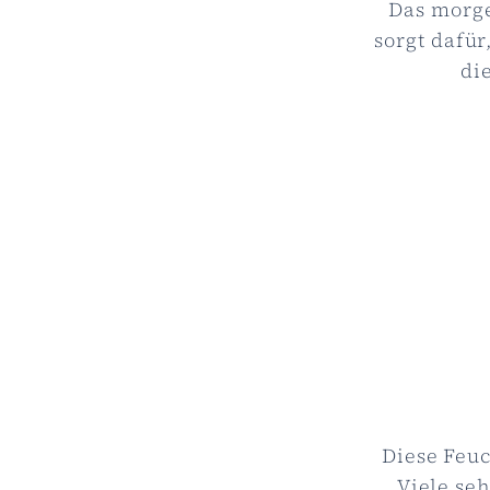
Das morge
sorgt dafür
di
Diese Feuc
Viele se