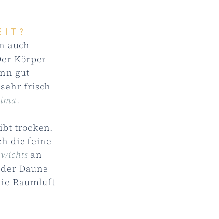
EIT?
n auch
Der Körper
ann gut
sehr frisch
lima
.
ibt trocken.
ch die feine
ewichts
an
n der Daune
die Raumluft