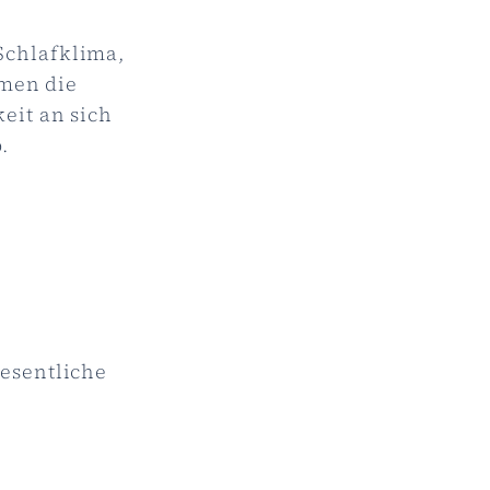
Schlafklima,
men die
eit an sich
.
wesentliche