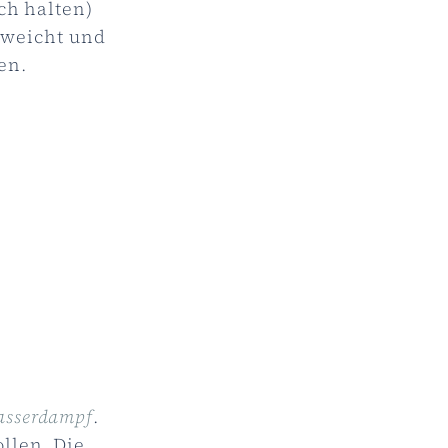
ch halten)
ntweicht und
en.
asserdampf
.
llen. Die