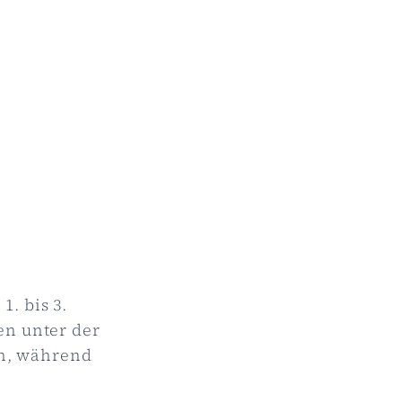
1. bis 3.
en unter der
ch, während