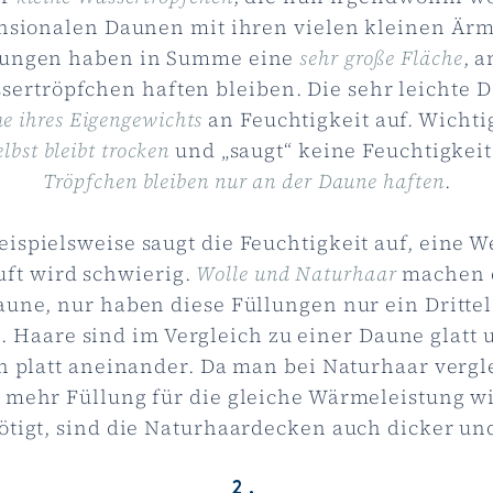
nsionalen Daunen mit ihren vielen kleinen Är
lungen haben in Summe eine
sehr große Fläche
, a
sertröpfchen haften bleiben. Die sehr leichte
he ihres Eigengewichts
an Feuchtigkeit auf. Wichti
lbst bleibt trocken
und „saugt“ keine Feuchtigkeit
Tröpfchen bleiben nur an der Daune haften
.
eispielsweise saugt die Feuchtigkeit auf, eine W
uft wird schwierig.
Wolle und Naturhaar
machen d
aune, nur haben diese Füllungen nur ein Drittel
. Haare sind im Vergleich zu einer Daune glatt 
h platt aneinander. Da man bei Naturhaar verg
 mehr Füllung für die gleiche Wärmeleistung wi
tigt, sind die Naturhaardecken auch dicker un
2.