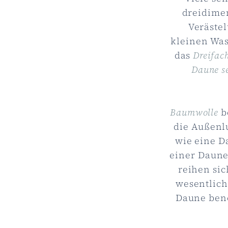
dreidime
Veräste
kleinen Was
das
Dreifac
Daune se
Baumwolle
b
die Außenl
wie eine D
einer Daune
reihen sic
wesentlich
Daune benö