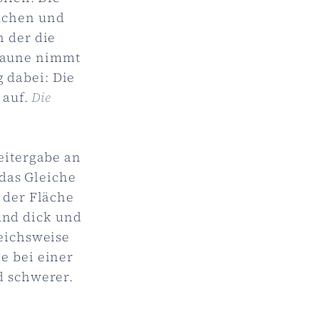
mchen und
n der die
 Daune nimmt
g dabei: Die
 auf.
Die
eitergabe an
as Gleiche
 der Fläche
und dick und
leichsweise
e bei einer
d schwerer.