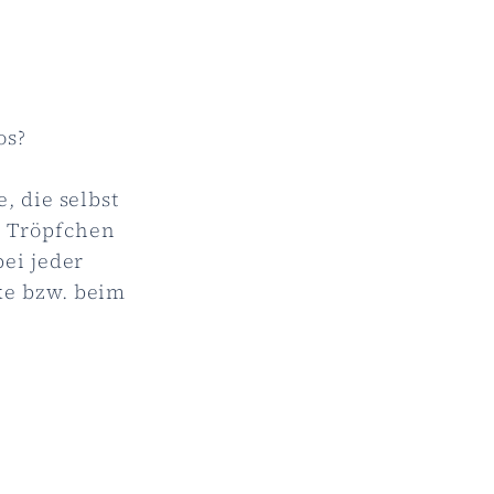
os?
, die selbst
en Tröpfchen
ei jeder
e bzw. beim