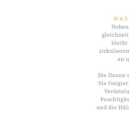
WAS
Neben
gleichzei
bleibt
zirkuliere
an 
Die Daune s
Sie fungier
Verästel
Feuchtigke
und die Häl