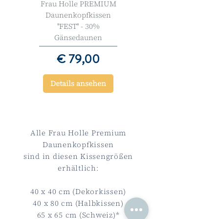
Frau Holle PREMIUM
Daunenkopfkissen
''FEST'' - 30%
Gänsedaunen
Preis
€ 79,00
Details ansehen
Alle Frau Holle Premium
Daunenkopfkissen
sind in diesen Kissengrößen
erhältlich:
40 x 40 cm (Dekorkissen)
40 x 80 cm (Halbkissen)
65 x 65 cm (Schweiz)*