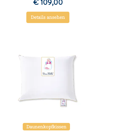
Preis
€ 109,00
Details ansehen
Daunenkopfkissen