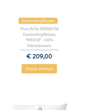
Daunenkopfkissen
Frau Holle PREMIUM
Daunenkopfkissen
''WEICH'' - 100%
Gänsedaunen
Preis
€ 209,00
Details ansehen