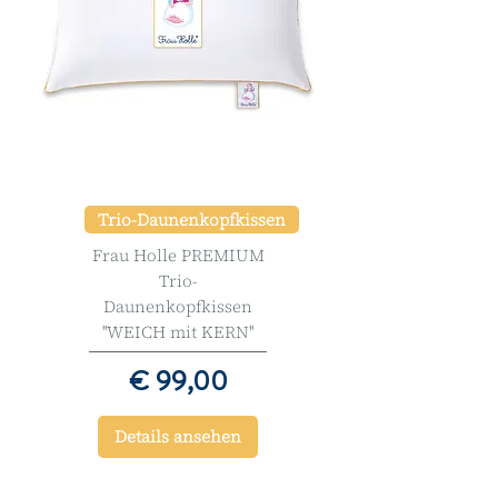
Trio-Daunenkopfkissen
Frau Holle PREMIUM
Trio-
Daunenkopfkissen
''WEICH mit KERN''
Preis
€ 99,00
Details ansehen