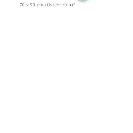
70 x 90 cm (Österreich)*
​80 x 80 cm (Deutschland)
Die Kopfkissen sind in
1 bis 2
Wochen
lieferbar.
Die mit * gekennzeichneten
Kopfkissen
haben eine Lieferzeit von
3 zu 5
Wochen
.
Zur Weihnachtszeit und im
Sommer kann es jeweils eine
Woche länger dauern. Auch unsere
Meisternäherinnen machen einmal
Urlaub ;-)
FRAU HOLLE