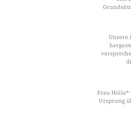
Grundsätz
Unsere 
hergest
verspreche
d
Frau Holle® 
Ursprung üb