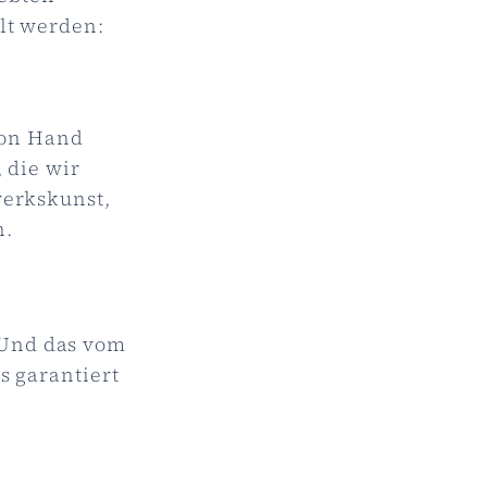
lt werden:
von Hand
 die wir
werkskunst,
n.
. Und das vom
s gara
ntiert