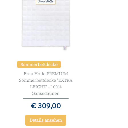
Sommerbettdecke
Frau Holle PREMIUM
Sommerbettdecke ''EXTRA
LEICHT'' - 100%
Gänsedaunen
Preis
€ 309,00
Details ansehen