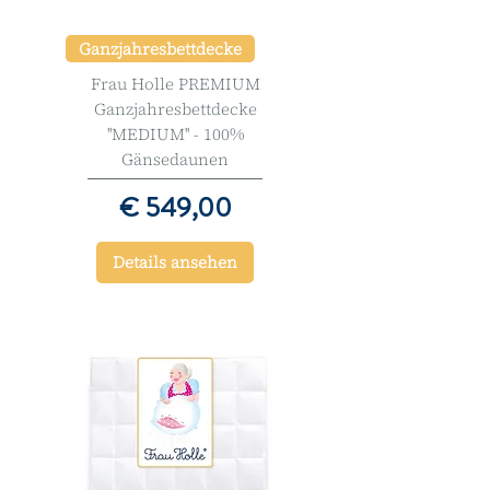
Ganzjahresbettdecke
Frau Holle PREMIUM
Ganzjahresbettdecke
''MEDIUM'' - 100%
Gänsedaunen
Preis
€ 549,00
Details ansehen