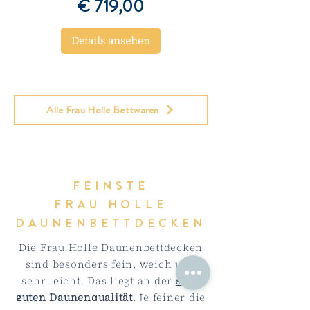
Preis
€ 719,00
Details ansehen
Alle Frau Holle Bettwaren
FEINSTE
FRAU HOLLE
DAUNENBETTDECKEN
Die Frau Holle Daunenbettdecken
sind besonders fein, weich und
sehr leicht. Das liegt an der
sehr
guten Daunenqualität
. Je feiner die