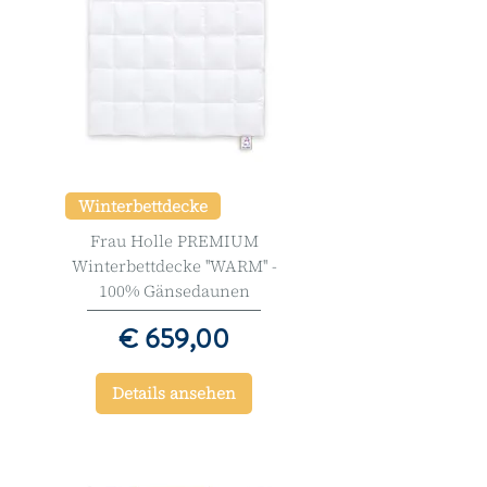
Winterbettdecke
Frau Holle PREMIUM
Winterbettdecke ''WARM'' -
100% Gänsedaunen
Preis
€ 659,00
Details ansehen