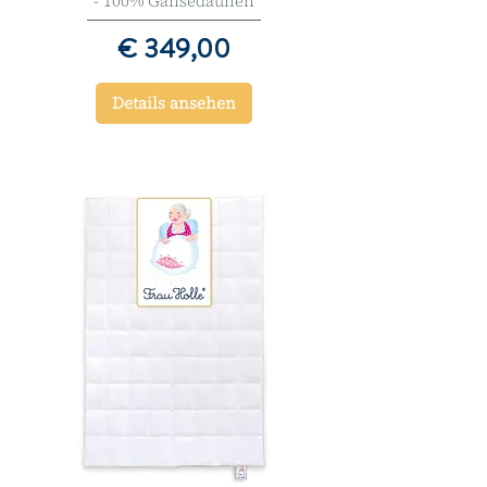
- 100% Gänsedaunen
Preis
€ 349,00
Details ansehen