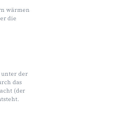
dern wärmen
er die
 unter der
urch das
acht (der
ntsteht.