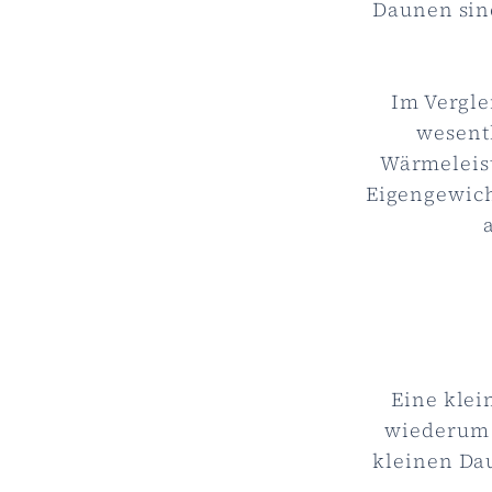
Daunen sin
Im Vergle
wesent
Wärmeleist
Eigengewich
Eine klei
wiederum 
kleinen Da