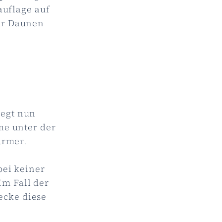
auflage auf
nur Daunen
iegt nun
me unter der
ärmer.
bei keiner
Im Fall der
ecke diese