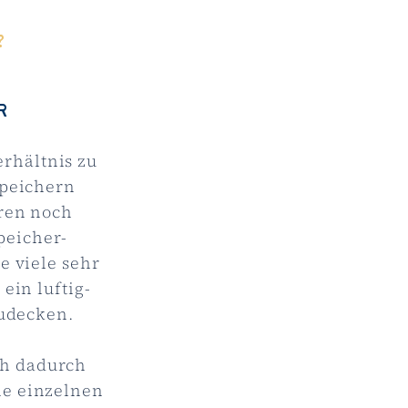
?
R
erhältnis zu
speichern
ren noch
peicher-
e viele sehr
ein luftig-
zudecken.
ch dadurch
die einzelnen