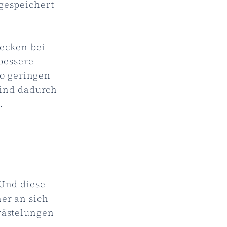
gespeichert
ecken bei
bessere
so geringen
ind dadurch
.
 Und diese
er an sich
rästelungen