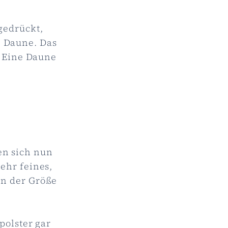
gedrückt,
e Daune. Das
. Eine Daune
en sich nun
ehr feines,
 in der Größe
polster gar