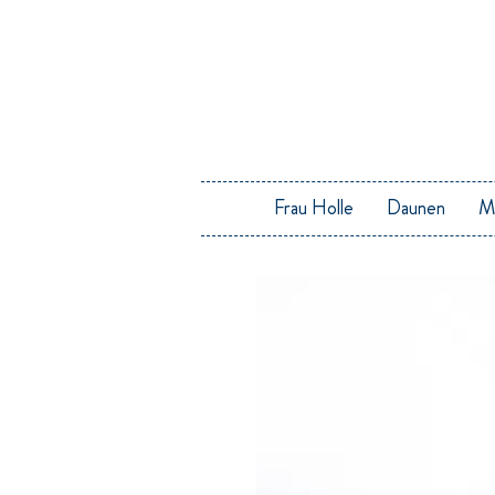
Frau Holle
Daunen
M