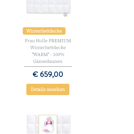
Winterbettdecke
Frau Holle PREMIUM
Winterbettdecke
''WARM'' - 100%
Gänsedaunen
Preis
€ 659,00
Details ansehen