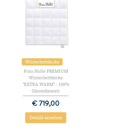
Winterbettdecke
Frau Holle PREMIUM
Winterbettdecke
''EXTRA WARM'' - 100%
Gänsedaunen
Preis
€ 719,00
Details ansehen