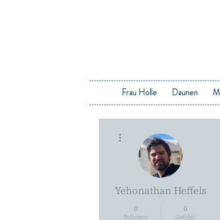
Frau Holle
Daunen
M
Weitere Optionen
Yehonathan Heffels
0
0
Follower
Gefolgt