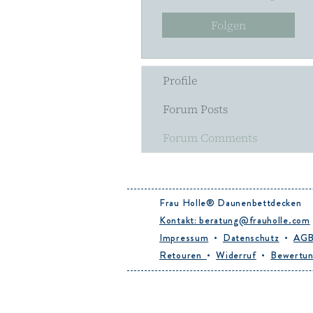
Folgen
Profile
Forum Posts
Forum Comments
Frau Holle® Daunenbettdecken
Kontakt: beratung@frauholle.com
Impressum
•
Datenschutz
•
AG
Retouren
•
Widerruf
•
Bewertu