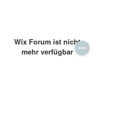
Wix Forum ist nicht
mehr verfügbar
Diese Anwendung wurde eingestellt.
Wenn Sie eine Community-App
benötigen, verwenden Sie Wix Groups.
Frau Holle® Daunenbettdecken
Kontakt: beratung@frauholle.com
Impressum
•
Datenschutz
•
AGB
Retouren
•
Widerruf
•
Bewertung