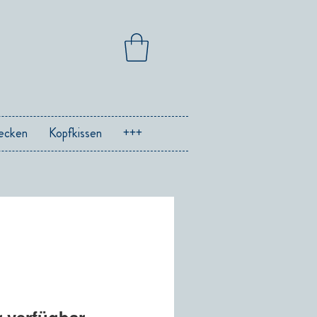
ecken
Kopfkissen
+++