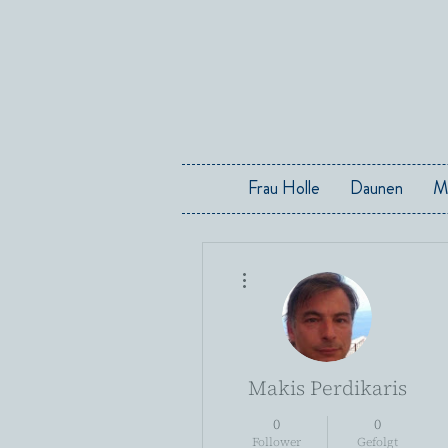
Frau Holle
Daunen
M
Weitere Optionen
Makis Perdikaris
0
0
Follower
Gefolgt