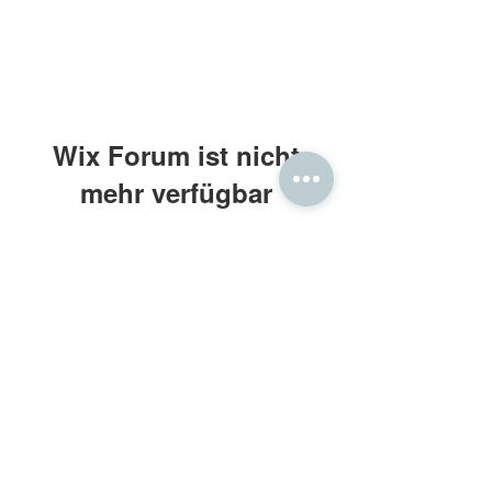
Wix Forum ist nicht
mehr verfügbar
Diese Anwendung wurde eingestellt.
Wenn Sie eine Community-App
benötigen, verwenden Sie Wix Groups.
Frau Holle® Daunenbettdecken
Kontakt: beratung@frauholle.com
Impressum
•
Datenschutz
•
AGB
Retouren
•
Widerruf
•
Bewertung