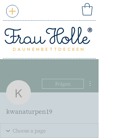
DAUNENBETTDECKEN
Weitere Optionen
Folgen
kwanaturpen19
kwanaturpen19