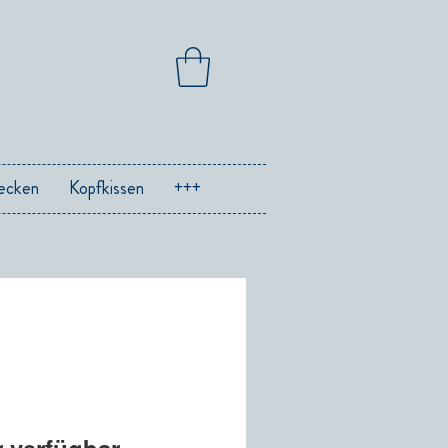
ecken
Kopfkissen
+++