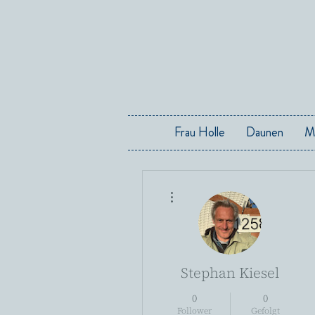
Frau Holle
Daunen
M
Weitere Optionen
Stephan Kiesel
0
0
Follower
Gefolgt