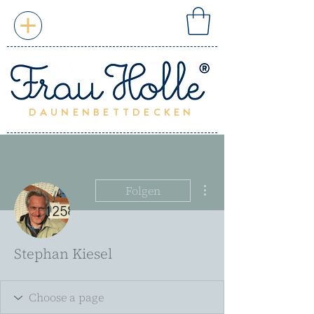
DAUNENBETTDECKEN
Weitere Optionen
Folgen
Stephan Kiesel