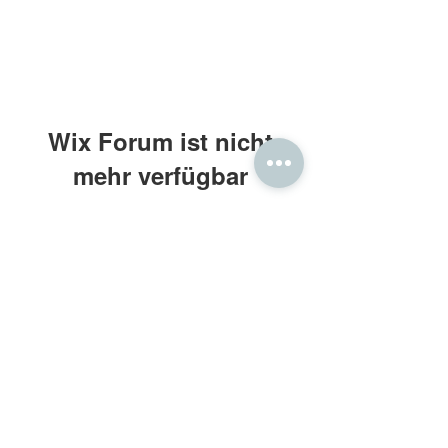
Wix Forum ist nicht
mehr verfügbar
Diese Anwendung wurde eingestellt.
Wenn Sie eine Community-App
benötigen, verwenden Sie Wix Groups.
Frau Holle® Daunenbettdecken
Kontakt: beratung@frauholle.com
Impressum
•
Datenschutz
•
AGB
Retouren
•
Widerruf
•
Bewertung