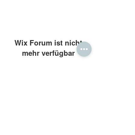
Wix Forum ist nicht
mehr verfügbar
Diese Anwendung wurde eingestellt.
Wenn Sie eine Community-App
benötigen, verwenden Sie Wix Groups.
Frau Holle® Daunenbettdecken
Kontakt: beratung@frauholle.com
Impressum
•
Datenschutz
•
AGB
Retouren
•
Widerruf
•
Bewertung