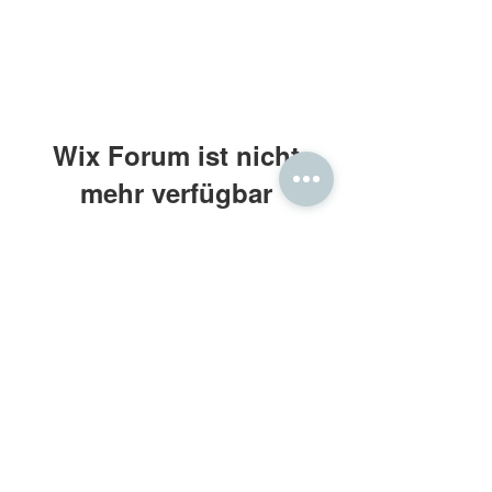
Wix Forum ist nicht
mehr verfügbar
Diese Anwendung wurde eingestellt.
Wenn Sie eine Community-App
benötigen, verwenden Sie Wix Groups.
Frau Holle® Daunenbettdecken
Kontakt: beratung@frauholle.com
Impressum
•
Datenschutz
•
AGB
Retouren
•
Widerruf
•
Bewertung