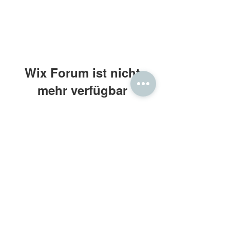
Wix Forum ist nicht
mehr verfügbar
Diese Anwendung wurde eingestellt.
Wenn Sie eine Community-App
benötigen, verwenden Sie Wix Groups.
Frau Holle® Daunenbettdecken
Kontakt: beratung@frauholle.com
Impressum
•
Datenschutz
•
AGB
Retouren
•
Widerruf
•
Bewertung