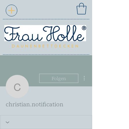
DAUNENBETTDECKEN
Weitere Optionen
Folgen
christian.notification
christian.notification