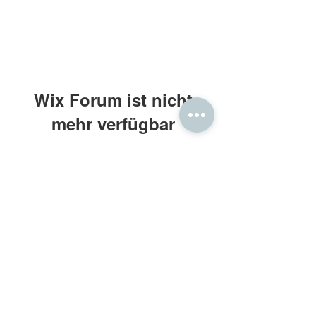
Wix Forum ist nicht
mehr verfügbar
Diese Anwendung wurde eingestellt.
Wenn Sie eine Community-App
benötigen, verwenden Sie Wix Groups.
Frau Holle® Daunenbettdecken
Kontakt: beratung@frauholle.com
Impressum
•
Datenschutz
•
AGB
Retouren
•
Widerruf
•
Bewertung