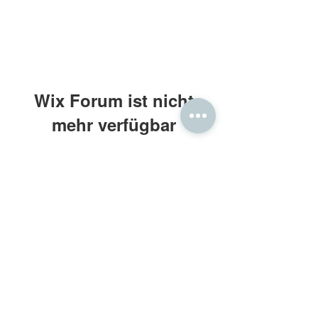
Wix Forum ist nicht
mehr verfügbar
Diese Anwendung wurde eingestellt.
Wenn Sie eine Community-App
benötigen, verwenden Sie Wix Groups.
Frau Holle® Daunenbettdecken
Kontakt: beratung@frauholle.com
Impressum
•
Datenschutz
•
AGB
Retouren
•
Widerruf
•
Bewertung