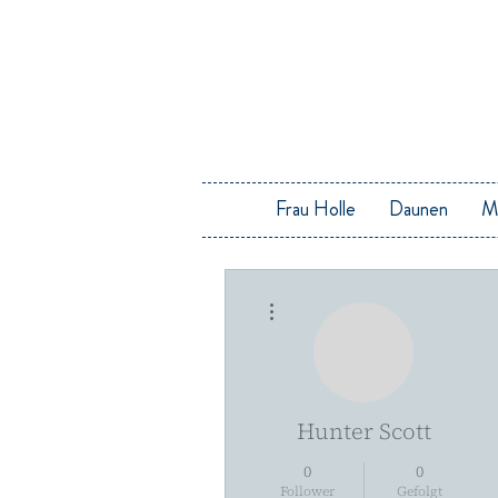
Frau Holle
Daunen
M
Weitere Optionen
Hunter Scott
0
0
Follower
Gefolgt