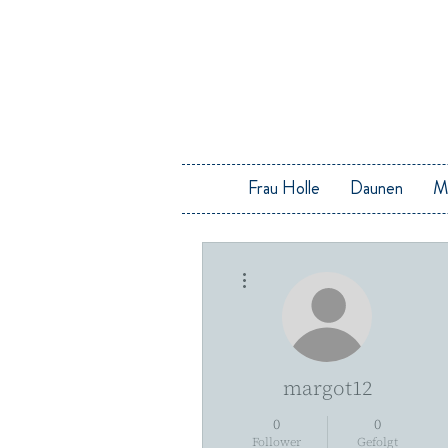
Frau Holle
Daunen
M
Weitere Optionen
margot12
0
0
Follower
Gefolgt