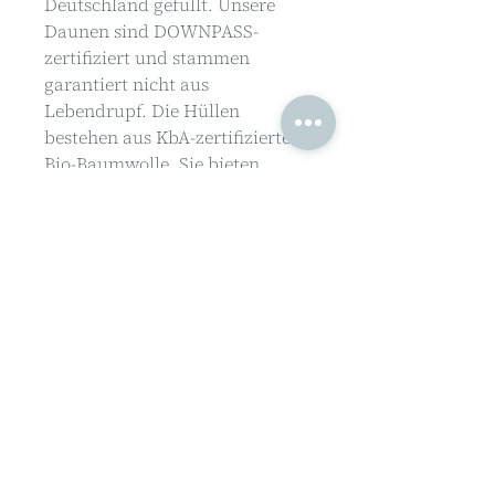
Deutschland gefüllt. Unsere 
Daunen sind DOWNPASS-
zertifiziert und stammen 
garantiert nicht aus 
Lebendrupf. Die Hüllen 
bestehen aus KbA-zertifizierter 
Bio-Baumwolle. Sie bieten 
kuschelige WEICHheit und 
sanften Komfort – ideal für den 
erholsamen Babyschlaf. Jedes 
Babykopfkissen wird in unserer 
deutschen Manufaktur Stück 
für Stück von Hand gefertigt: 
MADE IN GERMANY.

Hinweis: Enthält nicht-textile 
Bestandteile tierischen 
Ursprungs (Daunen).