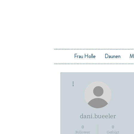
Frau Holle
Daunen
M
Weitere Optionen
dani.bueeler
0
0
Follower
Gefolgt